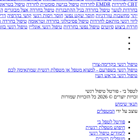
CBT לחרדות
EMDR לחרדות
טיפול בגישה סומטית לחרדה
טיפול בטראומ
בחרדות לנוער
טיפול בחרדה בגיל ההתבגרות
טיפול בחרדה אצל מבוגרים
הת
יתר
מחשבות טורדניות
חוסר שקט נפשי
חוסר ויסות רגשי
קושי בהרפיה
דרי
ליווי רגשי מותאם לחרדות
טיפול פסיכולוגי בחרדה וטראומה
טיפול בחרדה כ
חרדת ביצוע
סיוטים
טיפול נפשי בחרדות
טיפול רגשי אונליין
טיפול רגשי בזו
טיפול רגשי בקדימה-צורן
טיפול רגשי בשפרעם - למצוא מטפל או מטפלת רגשית שמתאימה לכם
טיפול רגשי בראש העין
לטפל בי - פורטל טיפול רגשי
זכויות יוצרים © 2026 כל הזכויות שמורות
תנאי שימוש
עוצב על ידי
המטפלים
פורטל לטפל בי
חיפוש מטפלת רגשית
לימודים טיפול רגשי
מטפלים רגשיים