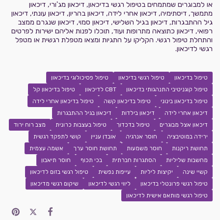
או למבוגרים שמתמחים בטיפול רגשי בדיכאון, דיכאון מג'ורי, דיכאון
מתמשך, דיסתימיה, דיכאון אחרי לידה, דיכאון בהריון, דיכאון עונתי, דיכאון
גיל ההתבגרות, דיכאון בגיל השלישי, דיכאון סמוי, דיכאון שנגרם ממצב
רפואי, דיכאון כתוצאה מתרופות ועוד, תוכלו לפנות אליהם ישירות לפרטים
והתחלת טיפול רגשי. הקליקו על התגיות ומצאו מטפלת רגשית או מטפל
רגשי לדיכאון.
טיפול בדיכאון
טיפול רגשי בדיכאון
טיפול פסיכולוגי בדיכאון
טיפול קוגניטיבי התנהגותי בדיכאון
CBT לדיכאון
טיפול בדיכאון קל
טיפול בדיכאון בינוני
טיפול בדיכאון קשה
טיפול בדיכאון אחרי לידה
דיכאון אחרי לידה
דיכאון בילדות
דיכאון בגיל ההתבגרות
דיכאון אצל מבוגרים
טיפול בדכדוך
טיפול בעצבות כרונית
מצב רוח ירוד
ירידה במוטיבציה
חוסר אנרגיה
אובדן עניין
קושי לתפקד רגשית
תחושת ריקנות
חוסר משמעות
תחושת חוסר ערך
אשמה עצמית
מחשבות שליליות
הסתגרות חברתית
בכי תכוף
חוסר תיאבון
קשיי שינה
יקיצות ליליות
עייפות נפשית
טיפול רגשי בזום לדיכאון
טיפול רגשי פרונטלי בדיכאון
ליווי רגשי לדיכאון
שיקום רגשי מדיכאון
טיפול רגשי מותאם אישית לדיכאון