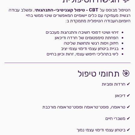
הטיפול מבוסס על
CBT - טיפול קוגניטיבי-התנהגותי
, ומשלב עבודה
רגשית מעמיקה עם כלים יישומיים המאפשרים שינוי ממשי בחיי
היומיום.העבודה הטיפולית מתמקדת ב:
זיהוי ושינוי דפוסי חשיבה והתנהגות מעכבים
הפחתת סימפטומים של חרדה ודיכאון
חיזוק ויסות רגשי ותחושת שליטה
בניית ביטחון עצמי ודימוי עצמי יציב
ליווי בתהליכי חיפוש עצמי, זהות וכיוון בחיים
🎯 תחומי טיפול
✔ חרדות ופוביות
✔ דיכאון
✔ טראומה, פוסט־טראומה ופוסט־טראומה מורכבת
✔ משברי חיים
✔ ביטחון עצמי ודימוי עצמי נמוך