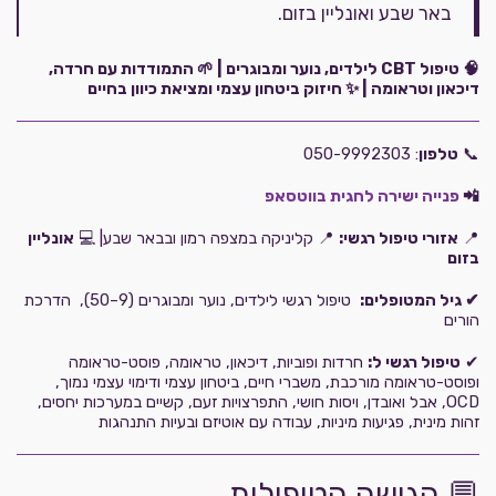
באר שבע ואונליין בזום.
🧠 טיפול CBT לילדים, נוער ומבוגרים | 🌱 התמודדות עם חרדה,
דיכאון וטראומה | ✨ חיזוק ביטחון עצמי ומציאת כיוון בחיים
📞
טלפון
: 050-9992303
📲
פנייה ישירה לחגית בווטסאפ
📍
אזורי טיפול רגשי:
📍 קליניקה במצפה רמון ובבאר שבע| 💻
אונליין
בזום
✔ גיל המטופלים:
טיפול רגשי לילדים, נוער ומבוגרים (9–50), הדרכת
הורים
✔
טיפול רגשי ל:
חרדות ופוביות, דיכאון, טראומה, פוסט-טראומה
ופוסט-טראומה מורכבת, משברי חיים, ביטחון עצמי ודימוי עצמי נמוך,
OCD, אבל ואובדן, ויסות חושי, התפרצויות זעם, קשיים במערכות יחסים,
זהות מינית, פגיעות מיניות, עבודה עם אוטיזם ובעיות התנהגות
💬 הגישה הטיפולית