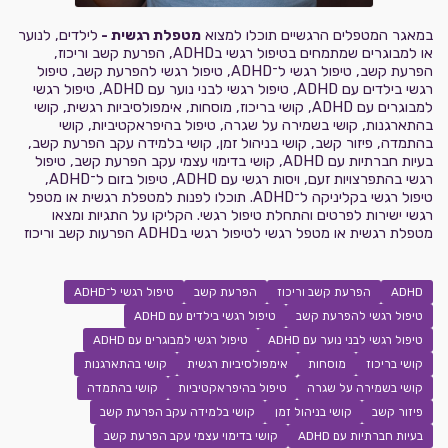
במאגר המטפלים הרגשיים תוכלו למצוא
מטפלת רגשית -
לילדים, לנוער
או למבוגרים שמתמחים בטיפול רגשי בADHD, הפרעת קשב וריכוז,
הפרעת קשב, טיפול רגשי ל־ADHD, טיפול רגשי להפרעת קשב, טיפול
רגשי בילדים עם ADHD, טיפול רגשי לבני נוער עם ADHD, טיפול רגשי
למבוגרים עם ADHD, קושי בריכוז, מוסחות, אימפולסיביות רגשית, קושי
בהתארגנות, קושי בשמירה על שגרה, טיפול בהיפראקטיביות, קושי
בהתמדה, פיזור קשב, קושי בניהול זמן, קושי בלמידה עקב הפרעת קשב,
בעיות חברתיות עם ADHD, קושי בדימוי עצמי עקב הפרעת קשב, טיפול
רגשי בהתפרצויות זעם, ויסות רגשי עם ADHD, טיפול בזום ל־ADHD,
טיפול רגשי בקליניקה ל־ADHD. תוכלו לפנות למטפלת רגשית או מטפל
רגשי ישירות לפרטים והתחלת טיפול רגשי. הקליקו על התגיות ומצאו
מטפלת רגשית או מטפל רגשי לטיפול רגשי בADHD הפרעות קשב וריכוז
ADHD
הפרעת קשב וריכוז
הפרעת קשב
טיפול רגשי ל־ADHD
טיפול רגשי להפרעת קשב
טיפול רגשי בילדים עם ADHD
טיפול רגשי לבני נוער עם ADHD
טיפול רגשי למבוגרים עם ADHD
קושי בריכוז
מוסחות
אימפולסיביות רגשית
קושי בהתארגנות
קושי בשמירה על שגרה
טיפול בהיפראקטיביות
קושי בהתמדה
פיזור קשב
קושי בניהול זמן
קושי בלמידה עקב הפרעת קשב
בעיות חברתיות עם ADHD
קושי בדימוי עצמי עקב הפרעת קשב