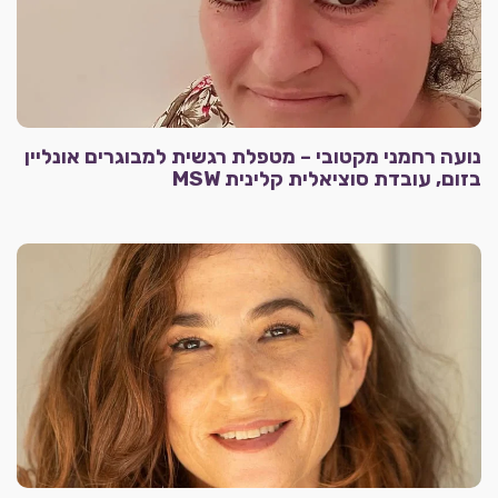
נועה רחמני מקטובי – מטפלת רגשית למבוגרים אונליין
בזום, עובדת סוציאלית קלינית MSW