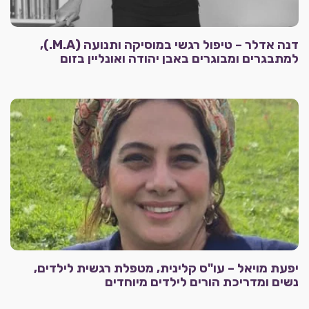
דנה אדלר – טיפול רגשי במוסיקה ותנועה (M.A.),
למתבגרים ומבוגרים באבן יהודה ואונליין בזום
יפעת מויאל – עו"ס קלינית, מטפלת רגשית לילדים,
נשים ומדריכת הורים לילדים מיוחדים