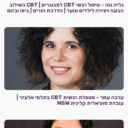
גליה נוה – טיפול רגשי CBT למבוגרים | CBT בשילוב
הבעה ויצירה לילדים ונוער | הדרכת הורים | ביפו ובזום
ערבה עמר – מטפלת רגשית CBT בתלמי אלעזר |
עובדת סוציאלית קלינית MSW