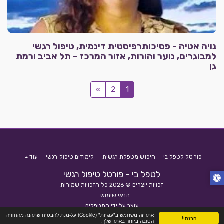
נויה אטיה - פסיכותרפיסטית דינמית, טיפול רגשי
למבוגרים, נוער והורות, אזור המרכז – תל אביב ורמת
גן
»
2
1
פורטל לטפל בי
חיפוש מטפלת רגשית
לימודים טיפול רגשי
עוד
לטפל בי - פורטל טיפול רגשי
זכויות יוצרים © 2026 כל הזכויות שמורות
תנאי שימוש
עוצב על ידי
המטפלים
אתר זה משתמש ב"עוגיות" (Cookie) על-מנת להבטיח שתהנה מהחוויה
הבנתי!
הטובה ביותר באתר שלך.