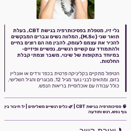
נלי זיו, מטפלת בפסיכותרפיה בגישת CBT, בעלת
תואר שני (M.Sc), המלווה נשים וגברים המבקשים
להכיר את עצמם לעומק, להבין מה הם רוצים בחיים
ולהתמודד עם קשיים רגשיים, נפשיים ופיזיים-
במיוחד בתקופות של שינוי, משבר וצמתי קבלת
החלטות.
הטיפול מתקיים בקליניקה פרטית בכפר ורדים או אונליין
בזום, ומתאים לבני נוער מגיל 12, מבוגרים והגיל השלישי,
כולל עבודה עם אוכלוסיית בריאות הנפש.
🧠 פסיכותרפיה בגישת CBT | 🌿 כלים רגשיים משלימים | ✨ חיבור בין
גוף נפש, רגש ותודעה
📞 יצירת קשר