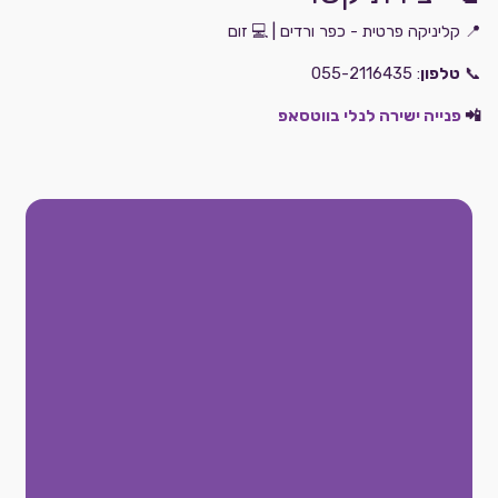
📍 קליניקה פרטית - כפר ורדים | 💻 זום
📞
טלפון
: 055-2116435
📲
פנייה ישירה לנלי בווטסאפ