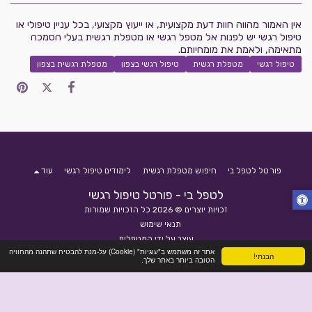
אין האמור מהווה חוות דעת מקצועית, או ייעוץ מקצועי, בכל עניין טיפולי או
טיפול רגשי יש לפנות אל מטפל רגשי או מטפלת רגשית בעלי הסמכה
מתאימה, ולאמת את מומחיותם.
טיפול רגשי
מטפלת רגשית
טיפול רגשי בצפון
מטפלת רגשית בצפון
פורטל לטפל בי
חיפוש מטפלת רגשית
לימודים טיפול רגשי
עוד
לטפל בי - פורטל טיפול רגשי
זכויות יוצרים © 2026 כל הזכויות שמורות
תנאי שימוש
עוצב על ידי
המטפלים
אתר זה משתמש ב"עוגיות" (Cookie) על-מנת להבטיח שתהנה מהחוויה
הבנתי!
הטובה ביותר באתר שלך.