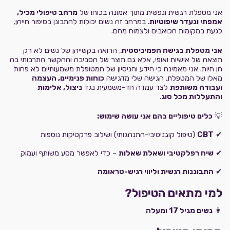
אני מטפלת רגשית ונפשית מתוך אמונה בכוחו של
מרחב טיפולי מכיל,
אמפתי ונעדר שיפוטיות
. במרחב זה נשים יכולות להתבונן בסיפור חייהן,
לגעת במקומות הכואבים ולצמוח מהם.
אני מטפלת בגישה הפמיניסטית
, הרואה בקשייהן של נשים לא רק
תוצאה של אישיות ואופי, אלא גם תוצר של הסביבה וההקשר התרבותי בה
הן חיות. אני מאמינה כי הידע והניסיון של המטופלת משמעותיים לא פחות
מאלו של המטפלת. הגישה שלי מדגישה
כוחות פנימיים, העצמה
ועבודה משותפת
לצד עמדה חד-משמעית נגד
ניצול, אלימות
והתעללות מכל סוג
.
💡
כלים טיפוליים בהם אני עושה שימוש:
✔
CBT
(טיפול קוגניטיבי-התנהגותי) ושילוב פרקטיקות נוספות
✔
שיח רפלקטיבי ושאלת שאלות
– כדי לאפשר מסע משותף ועמוק
✔
התבוננות רגשית וליווי רגיש-טראומה
למי מתאים הטיפול?
👩
נשים מגיל 17 ומעלה