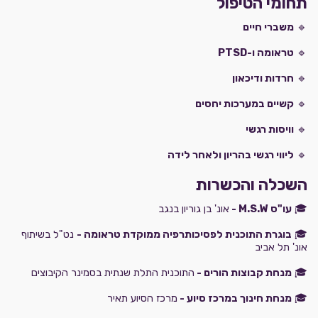
תחומי הטיפול
🔹
משברי חיים
🔹
טראומה ו-PTSD
🔹
חרדות ודיכאון
🔹
קשיים במערכות יחסים
🔹
וויסות רגשי
🔹
ליווי רגשי בהריון ולאחר לידה
השכלה והכשרות
🎓
עו"ס M.S.W -
אונ' בן גוריון בנגב
🎓
בוגרת התוכנית לפסיכותרפיה ממוקדת טראומה -
נט"ל בשיתוף
אונ' תל אביב
🎓
מנחת קבוצות הורים -
התוכנית התלת שנתית בסמינר הקיבוצים
🎓
מנחת חינוך במרכז סיוע -
מרכז הסיוע תאיר