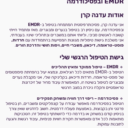
EMDR ובפסיכודרמה
אודות עדנה קרן
אני עדנה קרן, פסיכותרפיסטית המתמחה בטיפול ב-
EMDR
ובפסיכודרמה, עם ניסיון רב בטיפול בנערים ומבוגרים. מאז ומתמיד הייתי
קשובה לאנשים סביבי, וליוותי אותם במשברים ובתהליכי שינוי. בעבודתי,
אני משלבת גישות טיפוליות מגוונות המסייעות בהתמודדות עם
חרדות,
פוסט-טראומה, דיכאון, משברי חיים, ויסות חושי והדרכת הורים
.
גישת הטיפול הרגשי שלי
🔹
EMDR – טיפול ממוקד ומאיץ תהליכים
הטיפול ב-EMDR מתאים לכל הגילאים, ונמצא יעיל בהפחתת סימפטומים
של פוסט-טראומה, חרדות ודיכאון. בקליניקה שלי, אני מקבלת נערים
ומבוגרים לטיפול בשיטה זו, המאפשרת עיבוד מהיר של זיכרונות
טראומטיים והקלה ניכרת במצב הרגשי
🔹
פסיכודרמה – ריפוי דרך חוויה ומשחק תפקידים
הטיפול בפסיכודרמה מאפשר עבודה על קונפליקטים ומשברים, הן בטיפול
פרטני והן בקבוצות, באמצעות פעולה דרמטית. חשוב להדגיש שאין צורך
בניסיון קודם במשחק או בדרמה כדי להשתתף בטיפול זה; הטכניקות
מותאמות לכל אדם ומאפשרות חקירת חוויות פנימיות, עיבוד רגשות והגעה
לתובנות עמוקות.