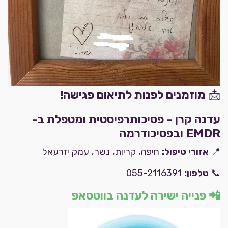
📩
מוזמנים לפנות לתיאום פגישה!
עדנה קרן – פסיכותרפיסטית ומטפלת ב-
EMDR ובפסיכודרמה
📍
אזורי טיפול:
חיפה, קריות, נשר, עמק יזרעאל
📞
טלפון:
055-2116391
📲
פנייה ישירה לעדנה בווטסאפ