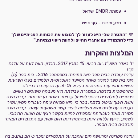
עמותת EMDR ישראל
טבע ומהות – גוף ונפש
💙
"המטרה שלי היא לעזור לך למצוא את הכוחות הפנימיים שלך
כדי להתמודד עם אתגרי החיים ולחוות ריפוי וצמיחה."
המלצות והוקרות
יז' באדר תשע"ז,
יום רביעי, 15 במרץ 2017,
הנדון: חוות דעת על עדנה
קרן
עדנה עובדת בבית ספר מאז פתיחתו בספטמבר 2016. בית ספר (מ)
הינו בית ספר לחינוך מיוחד המיועד לאוכלוסיית תלמידים בעלי הפרעות
נפשיות והפרעות התנהגות בגילאי 6-15.
עדנה עובדת בביה"ס
כתרפיסטית בדרמה. במסגרת עבודתה היא מעניקה טיפולים רגשיים
פרטניים לתלמידים בנוסף לטיפול קבוצתי באחת מן הכיתות.
עדנה הינה
אשת חינוך וטיפול בדמה. ניכר כי היא מביאה עימה לעבודה ניסיון עשיר
בעבודה עם ילדים והיא מצליחה ליצור קשר משמעותי עימם. עדנה הינה
מסורה מאוד לעבודתה ומקפידה להיות בקשר רציף עם הצוות החינוכי,
לשמוע, לייעץ וללוות אותו בהתמודדותו היום יומית עם התלמידים המאוד
מורכבים בבית הספר.
עדנה מקרינה ומרעיפה חום ואהבה על התלמידים וניכר כי הם נותנים בה