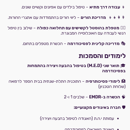
👦
עבודה דרך מתיא
– טיפול בילדים עם אפיונים וקשיים שונים.
👨‍👩‍👧‍👦
מדריכת הורים
– ליווי הורים בהתמודדות עם אתגרי ההורות.
🧑‍⚕️
מטפלת בהוסטל לקשישים עם תחלואה כפולה
– שילוב בין טיפול
רגשי לעבודה עם האוכלוסייה המבוגרת.
🎭
מדריכה קלינית לפסיכודרמה
– הכשרת מטפלים בתחום.
לימודים והסמכות
🎓
תואר שני (M.E.D) בטיפול בהבעה ויצירה בהתמחות
בפסיכודרמה
🏥
לימודי פסיכותרפיה
– התוכנית התלת-שנתית בבית הספר לרפואה
(שלוחת הטכניון)
🧠
הכשרה ב-EMDR
– שלבים 1 ו-2
🛡
חברה באיגודים מקצועיים:
עמותת י.ה.ת (האגודה לטיפול בהבעה ויצירה)
האיגוד הישראלי לפסיכודרמה