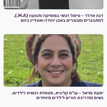
דנה אדלר – טיפול רגשי במוסיקה ותנועה (M.A.),
למתבגרים ומבוגרים באבן יהודה ואונליין בזום
יפעת מויאל – עו"ס קלינית, מטפלת רגשית לילדים,
נשים ומדריכת הורים לילדים מיוחדים