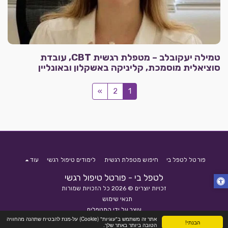
טמילה יעקובלב – מטפלת רגשית CBT, עובדת
סוציאלית מוסמכת, קליניקה באשקלון ובאונליין
»
2
1
פורטל לטפל בי
חיפוש מטפלת רגשית
לימודים טיפול רגשי
עוד
לטפל בי - פורטל טיפול רגשי
זכויות יוצרים © 2026 כל הזכויות שמורות
תנאי שימוש
עוצב על ידי
המטפלים
אתר זה משתמש ב"עוגיות" (Cookie) על-מנת להבטיח שתהנה מהחוויה
הבנתי!
הטובה ביותר באתר שלך.