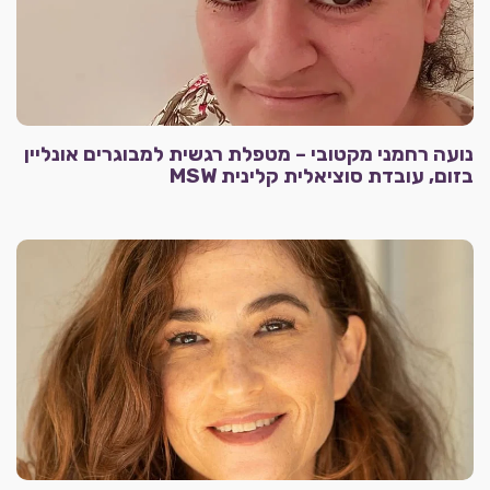
נועה רחמני מקטובי – מטפלת רגשית למבוגרים אונליין
בזום, עובדת סוציאלית קלינית MSW