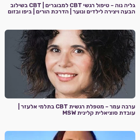
גליה נוה – טיפול רגשי CBT למבוגרים | CBT בשילוב
הבעה ויצירה לילדים ונוער | הדרכת הורים | ביפו ובזום
ערבה עמר – מטפלת רגשית CBT בתלמי אלעזר |
עובדת סוציאלית קלינית MSW