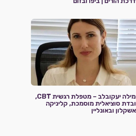
רכת הורים | ביפו ובזום
טמילה יעקובלב – מטפלת רגשית CBT,
בדת סוציאלית מוסמכת, קליניקה
שקלון ובאונליין