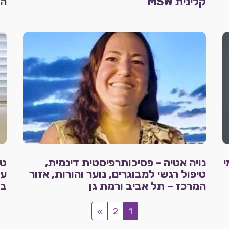
קלינית MSW
הד
בתלמי
נויה אטיה - פסיכותרפיסטית דינמית,
טיפול רגשי למבוגרים, נוער והורות, אזור
עו
המרכז – תל אביב ורמת גן
בא
»
2
1