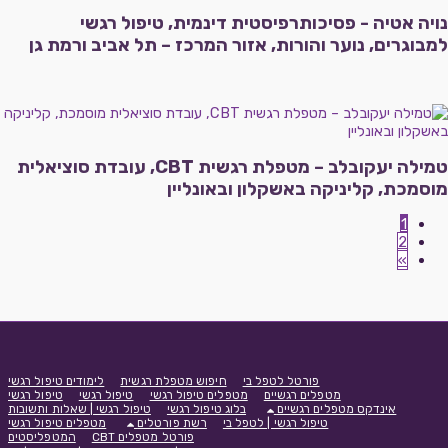
נויה אטיה - פסיכותרפיסטית דינמית, טיפול רגשי
למבוגרים, נוער והורות, אזור המרכז – תל אביב ורמת גן
טמילה יעקובלב – מטפלת רגשית CBT, עובדת סוציאלית
מוסמכת, קליניקה באשקלון ובאונליין
1
2
»
פורטל לטפל בי
חיפוש מטפלת רגשית
לימודים טיפול רגשי
מטפלים רגשיים
מטפלים טיפול רגשי
טיפול רגשי
טיפול רגשי
אינדקס מטפלים רגשיים
בלוג טיפול רגשי
טיפול רגשי | שאלות ותשובות
טיפול רגשי | לטפל בי
רשת פורטלים
מטפלים טיפול רגשי
פורטל מטפלים CBT
המטפליסטים