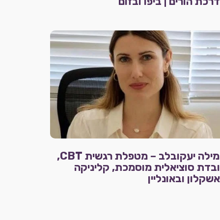
רכת הורים | ביפו ובזום
טמילה יעקובלב – מטפלת רגשית CBT,
בדת סוציאלית מוסמכת, קליניקה
שקלון ובאונליין