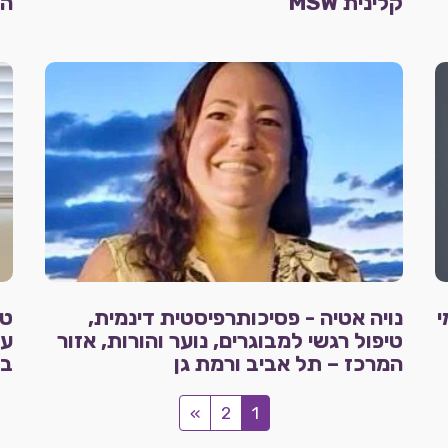
קלינית MSW
הד
בתלמי
נויה אטיה - פסיכותרפיסטית דינמית,
טיפול רגשי למבוגרים, נוער והורות, אזור
עו
המרכז – תל אביב ורמת גן
בא
»
2
1