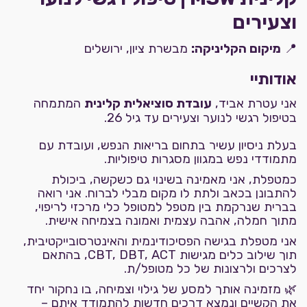
וצעירים
📍
מיקום הקליניקה:
מבשרת ציון, ירושלים
אודותיי
אני עטרת אביד,
עובדת סוציאלית קלינית
המתמחה
בטיפול רגשי לנוער וצעירים עד גיל 26.
בעלת ניסיון עשיר בתחום בריאות הנפש, ועובדת עם
מתמודדי נפש במגוון מסגרות טיפוליות.
כמטפלת, אני מאמינה בשינוי גם כשקשה, ביכולת
להתבונן בכאב ולתת לו מקום מבלי לברוח. אני רואה
בברית שנרקמת בין מטפל למטופל כלי מרכזי לריפוי,
מתוך חמלה, אהבה עצמית ואמונה בצמיחה אישית.
אני מטפלת בגישה הפסיכודינמית והאינטרסובייקטיבית,
תוך שילוב כלים מגישות CBT, DBT, ACT, בהתאם
לצרכים ולרצונות של כל מטופל/ת.
🌿 מזמינה אותך למסע של גילוי וצמיחה, בו נחקור יחד
את הקשיים ונמצא דרכים חדשות להתמודד איתם –