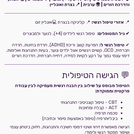
והדרכת הורים | 🌍 ערבית | 📍 נצרת ואונליין
📍
אזורי טיפול רגשי:
📍 קליניקה בנצרת 💻אונליין זום
✔ גיל המטופלים:
טיפול רגשי לילדים (4+), לנוער ולמבוגרים
✔
טיפול רגשי ל:
הפרעת קשב וריכוז (ADHD), חרדת בחינות, חרדה
חברתית, OCD, קשיים רגשיים אצל ילדים ונוער, בעיות התנהגות ואלימות,
דימוי עצמי נמוך על רקע לקויות למידה, דחייה חברתית, הדרכת הורים
💬 הגישה הטיפולית
הטיפול מבוסס על שילוב בין הבנה רגשית מעמיקה לבין עבודה
פרקטית וממוקדת:
CBT - טיפול קוגניטיבי התנהגותי
ACT - קבלה ומחויבות
סכמה תרפיה
ביבליותרפיה (טיפול באמצעות סיפור וכתיבה)
הגישה מאפשרת זיהוי ושינוי דפוסי חשיבה והתנהגות, חיזוק ביטחון עצמי
ושיפור תפקוד רגשי ולימודי.